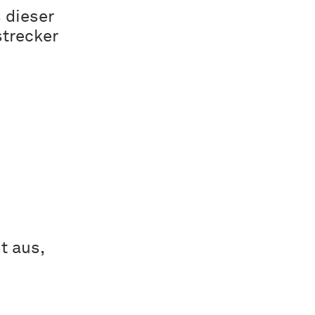
s dieser
strecker
t aus,