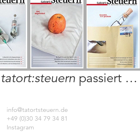
i
tatort:steuern
passiert …
info@tatortsteuern.de
+49 (0)30 34 79 34 81
Instagram