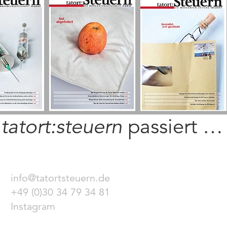
i
tatort:steuern
passiert …
info@tatortsteuern.de
+49 (0)30 34 79 34 81
Instagram