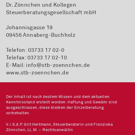
Dr. Zönnchen und Kollegen
Steuerberatungsgesellschaft mbH
Johannisgasse 19
09456 Annaberg-Buchholz
Telefon:
03733 17 02-0
Telefax: 03733 17 02-10
E-Mail:
info@stb-zoennchen.de
www.stb-zoennchen.de
Der Inhalt ist nach bestem Wissen und dem aktuellen
Kenntnisstand erstellt worden. Haftung und Gewähr sind
ausgeschlossen, diese bleiben der Einzelberatung
vorbehalten.
V.i.S.d.P. Grit Heitmann, Steuerberaterin und Franziska
Zönnchen, LL.M. – Rechtsanwältin