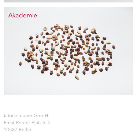
Akademie
tatort:steuern GmbH
Ernst-Reuter-Platz 3–5
10587 Berlin