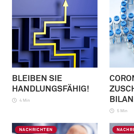
BLEIBEN SIE
CORO
HANDLUNGSFÄHIG!
ZUSCH
BILAN
4 Min
5 Min
NACHRICHTEN
NACHR