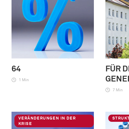
64
FÜR D
GENE
1 Min
7 Min
VERÄNDERUNGEN IN DER
STRUK
KRISE