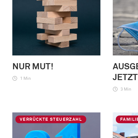
NUR MUT!
AUSG
JETZT
1 Min
3 Min
VERRÜCKTE STEUERZAHL
FAMIL