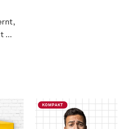
rnt,
st …
KOMPAKT