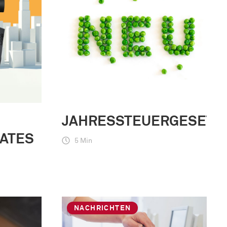
M
JAHRESSTEUERGESETZ
AATES
5 Min
NACHRICHTEN