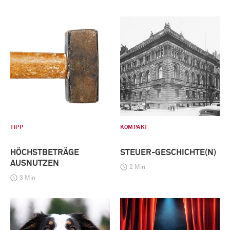
TIPP
KOMPAKT
HÖCHSTBETRÄGE
STEUER-GESCHICHTE(N)
AUSNUTZEN
2 Min
3 Min