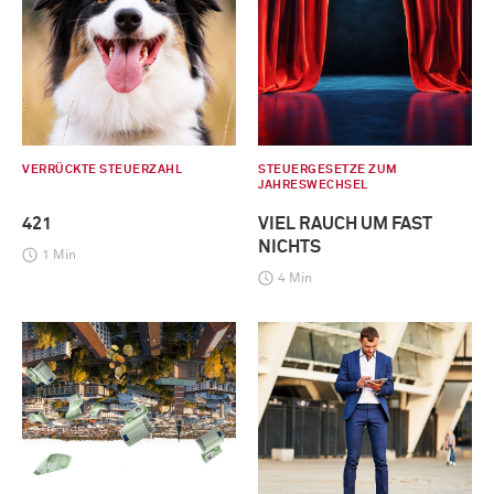
VERRÜCKTE STEUERZAHL
STEUERGESETZE ZUM
JAHRESWECHSEL
421
VIEL RAUCH UM FAST
NICHTS
1 Min
4 Min