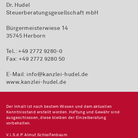
Dr. Hudel
Steuerberatungsgesellschaft mbH
Bürgermeisterwiese 14
35745 Herborn
Tel.:
+49 2772 9280-0
Fax: +49 2772 9280 50
E-Mail:
info@kanzlei-hudel.de
www.kanzlei-hudel.de
Der Inhalt ist nach bestem Wissen und dem aktuellen
Kenntnisstand erstellt worden. Haftung und Gewähr sind
ausgeschlossen, diese bleiben der Einzelberatung
vorbehalten.
V.i.S.d.P. Almut Schleifenbaum