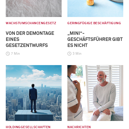
WACHSTUMSCHANCENGESETZ
GERINGFÜGIGE BESCHÄFTIGUNG
VON DER DEMONTAGE
„MINI“-
EINES
GESCHÄFTSFÜHRER GIBT
GESETZENTWURFS
ES NICHT
7 Min
3 Min
HOLDINGGESELLSCHAFTEN
NACHRICHTEN