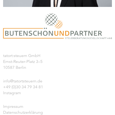
tatort:steuern GmbH
Ernst-Reuter-Platz 3–5
10587 Berlin
info@tatortsteuern.de
+49 (0)30 34 79 34 81
Instagram
Impressum
Datenschutzerklärung