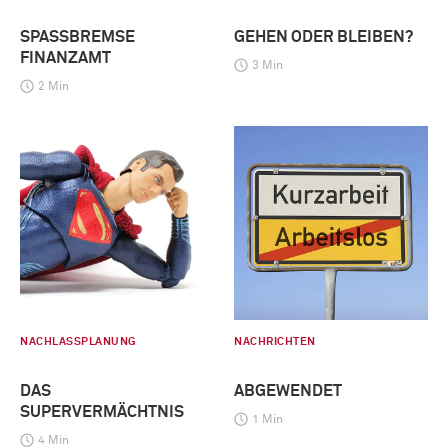
SPASSBREMSE F
GEHEN ODER BLEIBEN?
INANZAMT
3 Min
2 Min
NACHLASSPLANUNG
NACHRICHTEN
DAS
ABGEWENDET
SUPERVERMÄCHTNIS
1 Min
4 Min