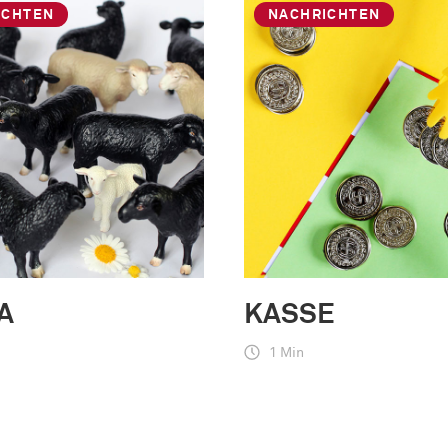
ICHTEN
NACHRICHTEN
A
KASSE
1 Min