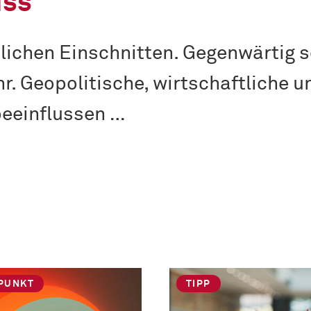
uss
zlichen Einschnitten. Gegenwärtig s
r. Geopolitische, wirtschaftliche u
beeinflussen …
PUNKT
TIPP