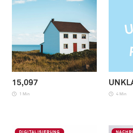
15,097
UNKL
1 Min
4 Min
DIGITALISIERUNG
NACHR