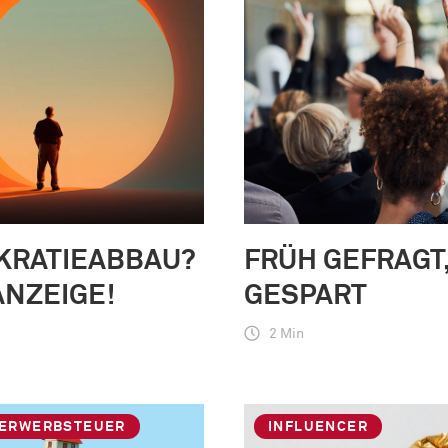
KRATIEABBAU?
FRÜH GEFRAGT,
ANZEIGE!
GESPART
2 Min
ERWERBSTEUER
INFLUENCER