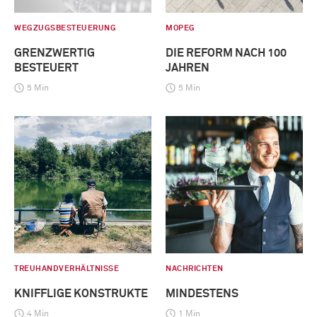
WEGZUGSBESTEUERUNG
MOPEG
GRENZWERTIG
DIE REFORM NACH 100
BESTEUERT
JAHREN
5 Min
5 Min
TREUHANDVERHÄLTNISSE
NACHRICHTEN
KNIFFLIGE KONSTRUKTE
MINDESTENS
4 Min
1 Min