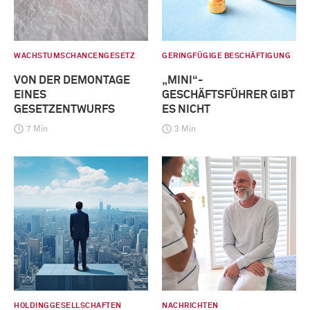
WACHSTUMSCHANCENGESETZ
GERINGFÜGIGE BESCHÄFTIGUNG
VON DER DEMONTAGE
„MINI“-
EINES
GESCHÄFTSFÜHRER GIBT
GESETZENTWURFS
ES NICHT
7 Min
3 Min
HOLDINGGESELLSCHAFTEN
NACHRICHTEN