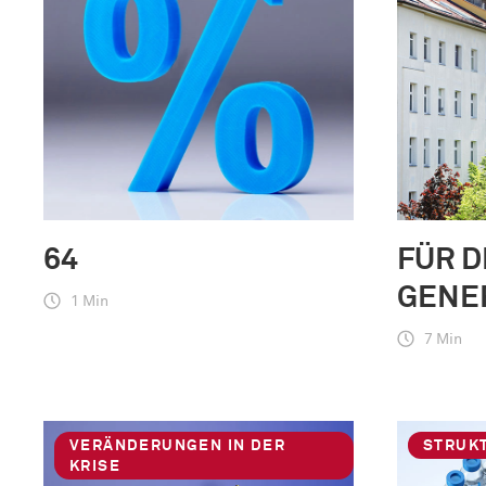
64
FÜR D
GENE
1 Min
7 Min
VERÄNDERUNGEN IN DER
STRUK
KRISE