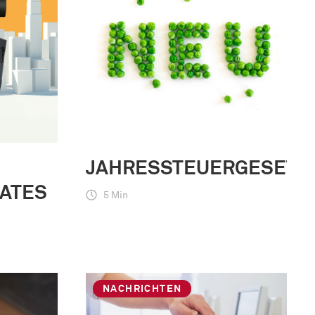
M
JAHRESSTEUERGESETZ
AATES
5 Min
NACHRICHTEN