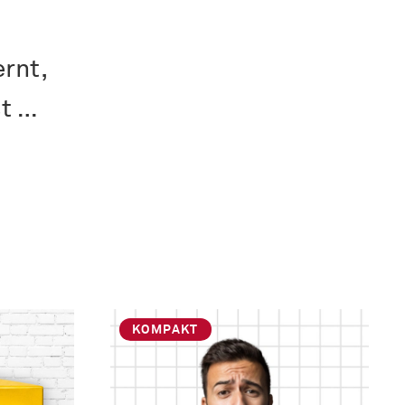
rnt,
st …
KOMPAKT