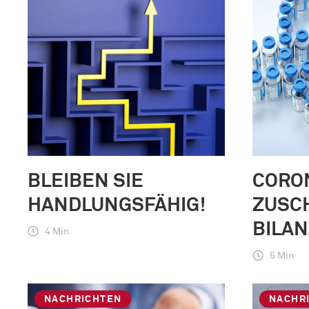
BLEIBEN SIE
CORO
HANDLUNGSFÄHIG!
ZUSCH
BILAN
4 Min
5 Min
NACHRICHTEN
NACHR