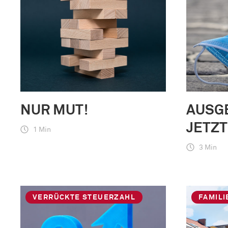
NUR MUT!
AUSG
JETZT
1 Min
3 Min
VERRÜCKTE STEUERZAHL
FAMIL