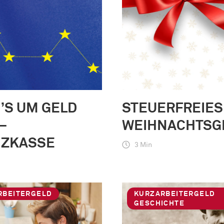
’S UM GELD
STEUERFREIES
–
WEIHNACHTSG
NZKASSE
3 Min
RBEITERGELD
KURZARBEITERGELD
GESCHICHTE