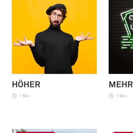
HÖHER
MEHR
1 Min
1 Min