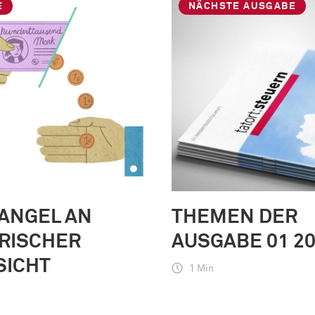
E
NÄCHSTE AUSGABE
ANGEL AN
THEMEN DER
ORISCHER
AUSGABE 01 2
SICHT
1 Min