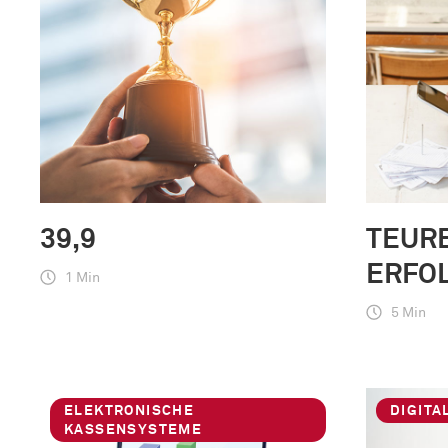
39,9
TEUR
ERFO
1 Min
5 Min
ELEKTRONISCHE
DIGITA
KASSENSYSTEME