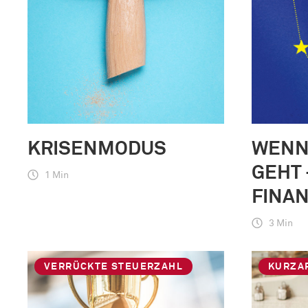
KRISENMODUS
WENN
GEHT 
1 Min
FINA
3 Min
VERRÜCKTE STEUERZAHL
KURZA