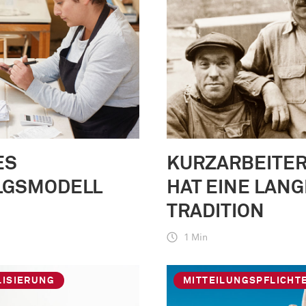
ES
KURZARBEITE
LGSMODELL
HAT EINE LANG
TRADITION
1 Min
LISIERUNG
MITTEILUNGSPFLICHT