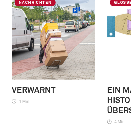
NACHRICHTEN
GLOSS
VERWARNT
EIN M
HIST
1 Min
ÜBER
4 Min