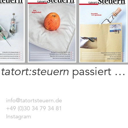
i
tatort:steuern
passiert …
info@tatortsteuern.de
+49 (0)30 34 79 34 81
Instagram