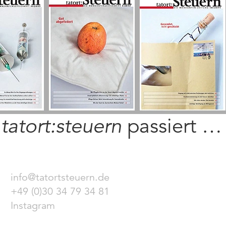
i
tatort:steuern
passiert …
info@tatortsteuern.de
+49 (0)30 34 79 34 81
Instagram