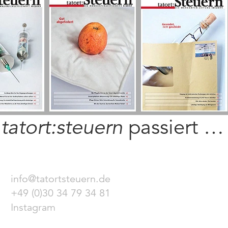
i
tatort:steuern
passiert …
info@tatortsteuern.de
+49 (0)30 34 79 34 81
Instagram