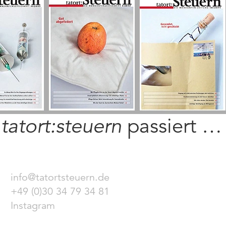
i
tatort:steuern
passiert …
info@tatortsteuern.de
+49 (0)30 34 79 34 81
Instagram