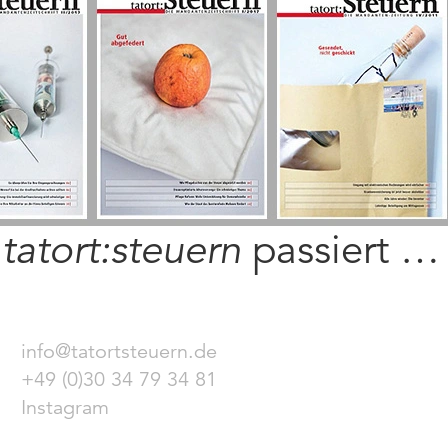
i
tatort:steuern
passiert …
info@tatortsteuern.de
+49 (0)30 34 79 34 81
Instagram