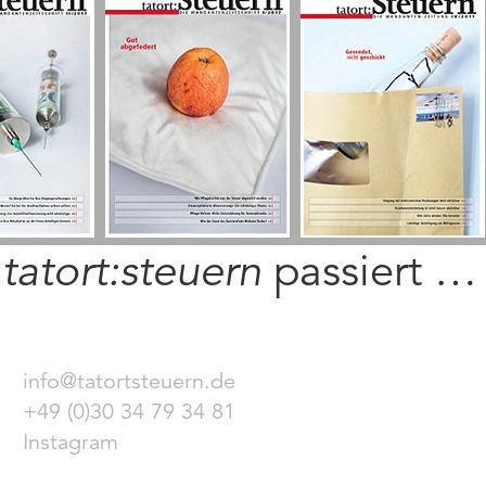
i
tatort:steuern
passiert …
info@tatortsteuern.de
+49 (0)30 34 79 34 81
Instagram