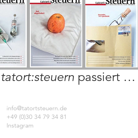
i
tatort:steuern
passiert …
info@tatortsteuern.de
+49 (0)30 34 79 34 81
Instagram