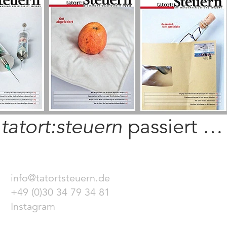
i
tatort:steuern
passiert …
info@tatortsteuern.de
+49 (0)30 34 79 34 81
Instagram