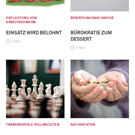
ENTLASTUNG VON
BEWIRTUNGSNACHWEISE
ARBEITNEHMERN
EINSATZ WIRD BELOHNT
BÜROKRATIE ZUM
DESSERT
4 Min
4 Min
TRANSMORTALE VOLLMACHTEN
NACHRICHTEN