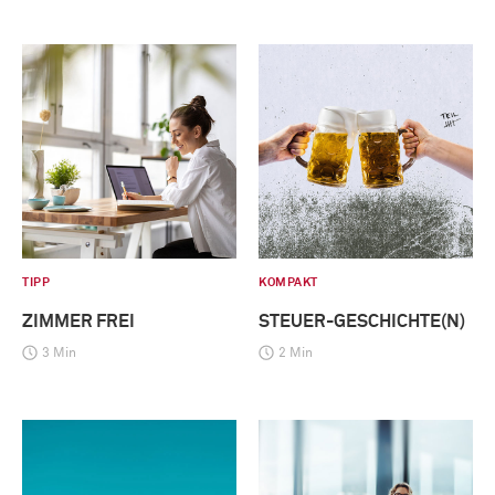
TIPP
KOMPAKT
ZIMMER FREI
STEUER-GESCHICHTE(N)
3 Min
2 Min