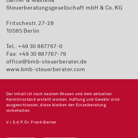
Barner & Mastella
Steuerberatungsgesellschaft mbH & Co. KG
Fritschestr. 27-28
10585 Berlin
Tel.:
+49 30 887767-0
Fax: +49 30 887767-79
office@bmb-steuerberater.de
www.bmb-steuerberater.com
Der Inhalt ist nach bestem Wissen und dem aktuellen
Kenntnisstand erstellt worden. Haftung und Gewähr sind
ausgeschlossen, diese bleiben der Einzelberatung
vorbehalten.
V.i.S.d.P. Dr. Frank Barner