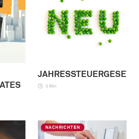
M
JAHRESSTEUERGESETZ
AATES
5 Min
NACHRICHTEN