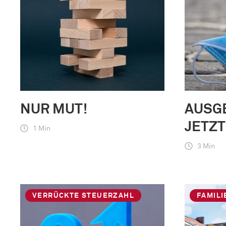
NUR MUT!
AUSG
JETZT
1 Min
3 Min
VERRÜCKTE STEUERZAHL
FAMIL