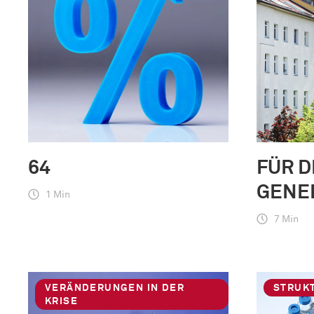
64
FÜR D
GENE
1 Min
7 Min
VERÄNDERUNGEN IN DER
STRUK
KRISE