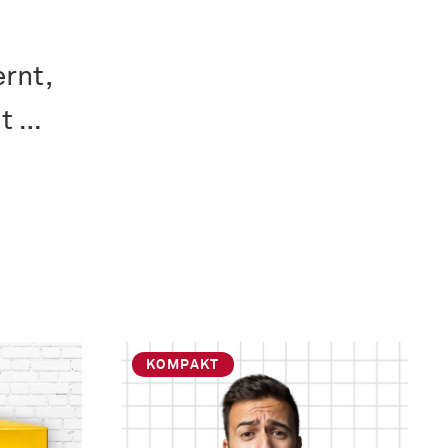
rnt,
st …
KOMPAKT