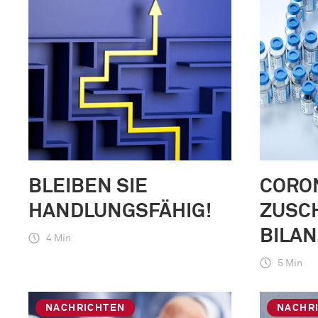
BLEIBEN SIE
CORO
HANDLUNGSFÄHIG!
ZUSCH
BILAN
4 Min
5 Min
NACHRICHTEN
NACHR