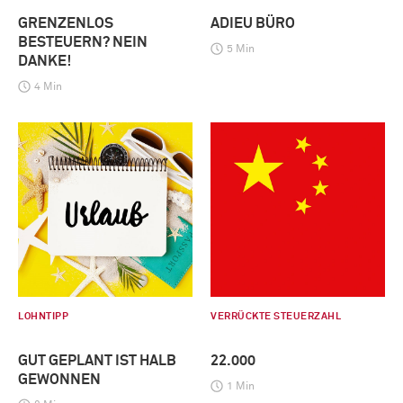
GRENZENLOS
ADIEU BÜRO
BESTEUERN? NEIN
5 Min
DANKE!
4 Min
LOHNTIPP
VERRÜCKTE STEUERZAHL
GUT GEPLANT IST HALB
22.000
GEWONNEN
1 Min