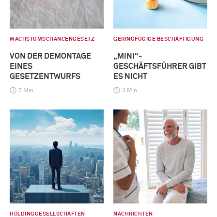
WACHSTUMSCHANCENGESETZ
GERINGFÜGIGE BESCHÄFTIGUNG
VON DER DEMONTAGE
„MINI“-
EINES
GESCHÄFTSFÜHRER GIBT
GESETZENTWURFS
ES NICHT
7 Min
3 Min
HOLDINGGESELLSCHAFTEN
NACHRICHTEN