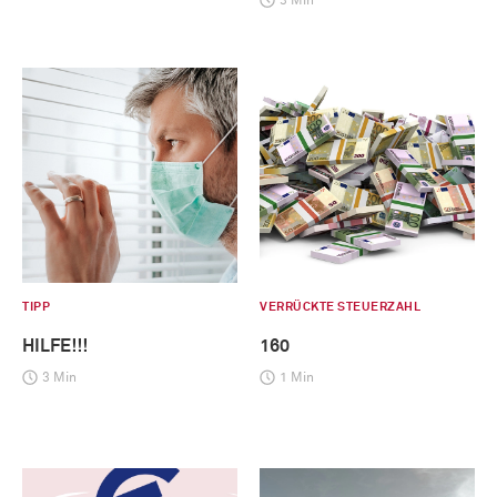
3 Min
TIPP
VERRÜCKTE STEUERZAHL
HILFE!!!
160
3 Min
1 Min