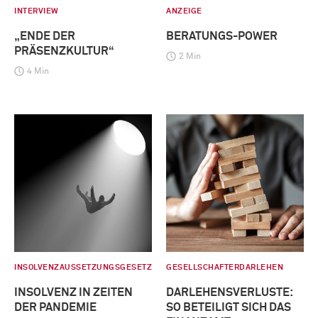
INTERVIEW
ANZEIGE
„ENDE DER
BERATUNGS-POWER
PRÄSENZKULTUR“
2 Min
4 Min
INSOLVENZAUSSETZUNGSGESETZ
GESELLSCHAFTERDARLEHEN
INSOLVENZ IN ZEITEN
DARLEHENSVERLUSTE:
DER PANDEMIE
SO BETEILIGT SICH DAS