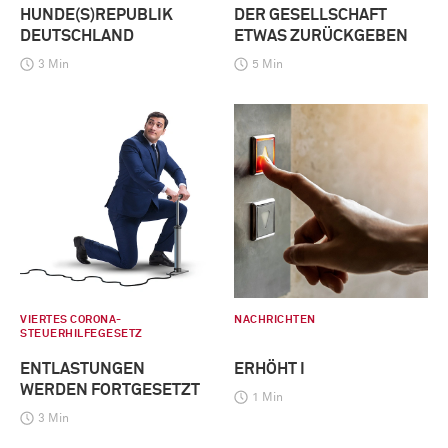
HUNDE(S)REPUBLIK
DER GESELLSCHAFT
DEUTSCHLAND
ETWAS ZURÜCKGEBEN
3 Min
5 Min
VIERTES CORONA-
NACHRICHTEN
STEUERHILFEGESETZ
ENTLASTUNGEN
ERHÖHT I
WERDEN FORTGESETZT
1 Min
3 Min