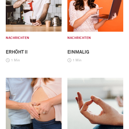
NACHRICHTEN
NACHRICHTEN
ERHÖHT II
EINMALIG
1 Min
1 Min