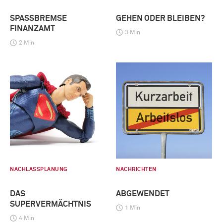
SPASSBREMSE F
GEHEN ODER BLEIBEN?
INANZAMT
3 Min
2 Min
NACHLASSPLANUNG
NACHRICHTEN
DAS
ABGEWENDET
SUPERVERMÄCHTNIS
1 Min
4 Min