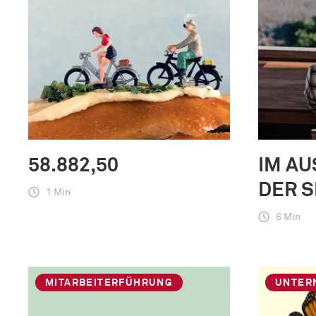
58.882,50
IM AU
DER S
1 Min
6 Min
MITARBEITERFÜHRUNG
UNTER