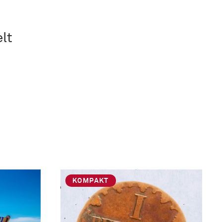
lt
…
KOMPAKT