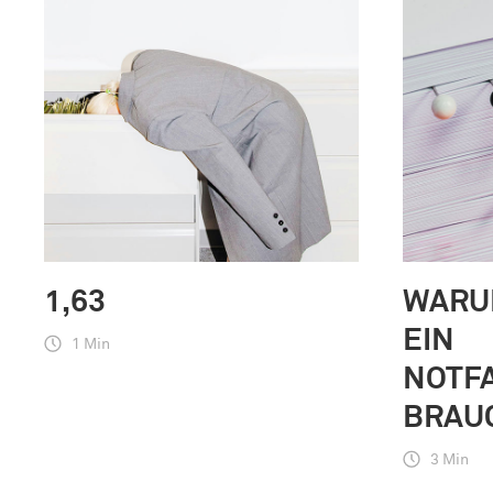
1,63
WARU
EIN
1 Min
NOTF
BRAU
3 Min