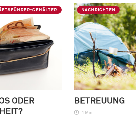
ÄFTSFÜHRER-GEHÄLTER
NACHRICHTEN
OS ODER
BETREUUNG
HEIT?
1 Min