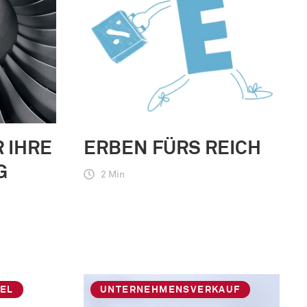
 IHRE
ERBEN FÜRS REICH
G
2 Min
EL
UNTERNEHMENSVERKAUF