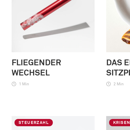
FLIEGENDER
DAS 
WECHSEL
SITZP
1 Min
2 Min
STEUERZAHL
KRISE