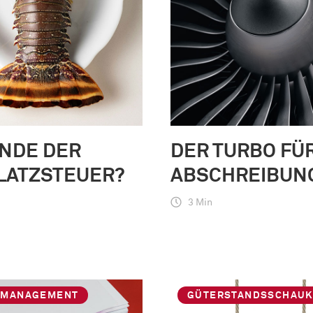
ENDE DER
DER TURBO FÜR
LATZSTEUER?
ABSCHREIBUN
3 Min
NMANAGEMENT
GÜTERSTANDSSCHAUK