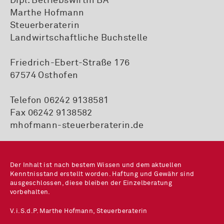
Dipl. Betriebswirtin BA
Marthe Hofmann
Steuerberaterin
Landwirtschaftliche Buchstelle
Friedrich-Ebert-Straße 176
67574 Osthofen
Telefon
06242 9138581
Fax 06242 9138582
mhofmann-steuerberaterin.de
Der Inhalt ist nach bestem Wissen und dem aktuellen
Kenntnisstand erstellt worden. Haftung und Gewähr sind
ausgeschlossen, diese bleiben der Einzelberatung
vorbehalten.
V.i.S.d.P. Marthe Hofmann, Steuerberaterin