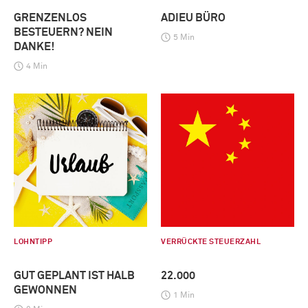
GRENZENLOS
ADIEU BÜRO
BESTEUERN? NEIN
5 Min
DANKE!
4 Min
LOHNTIPP
VERRÜCKTE STEUERZAHL
GUT GEPLANT IST HALB
22.000
GEWONNEN
1 Min