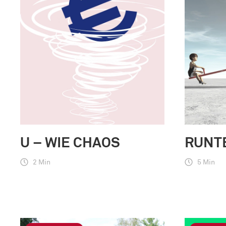
U – WIE CHAOS
RUNT
2 Min
5 Min