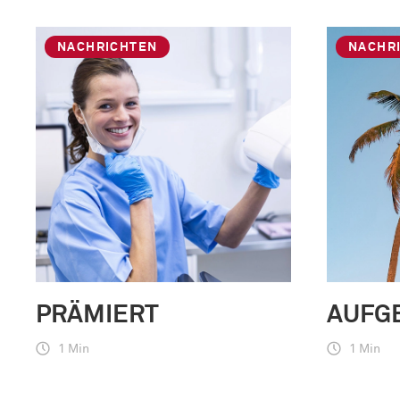
NACHRICHTEN
NACHR
PRÄMIERT
AUFG
1 Min
1 Min