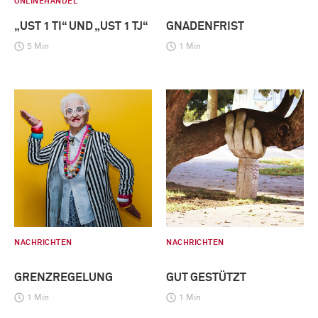
ONLINEHANDEL
„UST 1 TI“ UND „UST 1 TJ“
GNADENFRIST
5 Min
1 Min
NACHRICHTEN
NACHRICHTEN
GRENZREGELUNG
GUT GESTÜTZT
1 Min
1 Min