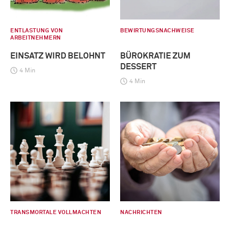
ENTLASTUNG VON
BEWIRTUNGSNACHWEISE
ARBEITNEHMERN
EINSATZ WIRD BELOHNT
BÜROKRATIE ZUM
DESSERT
4 Min
4 Min
TRANSMORTALE VOLLMACHTEN
NACHRICHTEN