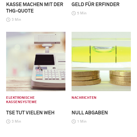
KASSE MACHEN MIT DER
GELD FÜR ERFINDER
THG-QUOTE
5 Min
3 Min
ELEKTRONISCHE
NACHRICHTEN
KASSENSYSTEME
TSE TUT VIELEN WEH
NULL ABGABEN
3 Min
1 Min