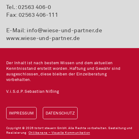
Tel.:
02563 406-0
Fax: 02563 406-111
E-Mail:
info@wiese-und-partner.de
www.wiese-und-partner.de
Der Inhalt ist nach bestem Wissen und dem aktuellen
Kenntnisstand erstellt worden. Haftung und Gewähr sind
ausgeschlossen, diese bleiben der Einzelberatung
vorbehalten.
V.i.S.d.P. Sebastian Nißing
IMPRESSUM
DATENSCHUTZ
Copyright © 2026
tatort:steuern
GmbH. Alle Rechte vorbehalten. Gestaltung und
Realisierung
Chilibanana – Visuelle Kommunikation