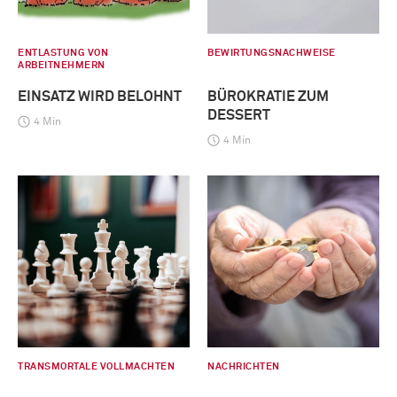
ENTLASTUNG VON
BEWIRTUNGSNACHWEISE
ARBEITNEHMERN
EINSATZ WIRD BELOHNT
BÜROKRATIE ZUM
DESSERT
4 Min
4 Min
TRANSMORTALE VOLLMACHTEN
NACHRICHTEN