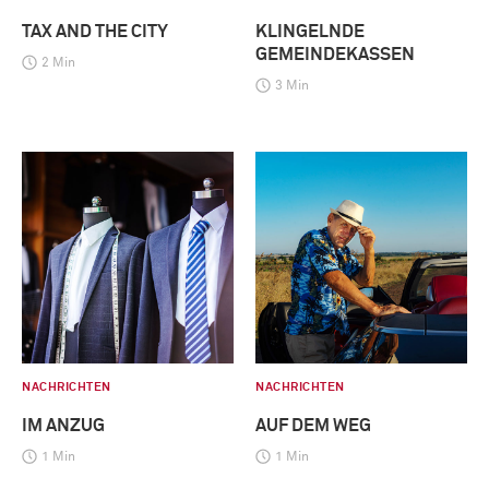
TAX AND THE CITY
KLINGELNDE
GEMEINDEKASSEN
2 Min
3 Min
NACHRICHTEN
NACHRICHTEN
IM ANZUG
AUF DEM WEG
1 Min
1 Min