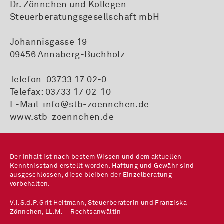
Dr. Zönnchen und Kollegen
Steuerberatungsgesellschaft mbH
Johannisgasse 19
09456 Annaberg-Buchholz
Telefon:
03733 17 02-0
Telefax: 03733 17 02-10
E-Mail:
info@stb-zoennchen.de
www.stb-zoennchen.de
Der Inhalt ist nach bestem Wissen und dem aktuellen
Kenntnisstand erstellt worden. Haftung und Gewähr sind
ausgeschlossen, diese bleiben der Einzelberatung
vorbehalten.
V.i.S.d.P. Grit Heitmann, Steuerberaterin und Franziska
Zönnchen, LL.M. – Rechtsanwältin