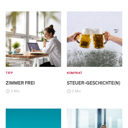
TIPP
KOMPAKT
ZIMMER FREI
STEUER-GESCHICHTE(N)
3 Min
2 Min