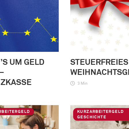
’S UM GELD
STEUERFREIES
–
WEIHNACHTSG
NZKASSE
3 Min
RBEITERGELD
KURZARBEITERGELD
GESCHICHTE