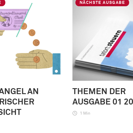
E
NÄCHSTE AUSGABE
ANGEL AN
THEMEN DER
ORISCHER
AUSGABE 01 2
SICHT
1 Min