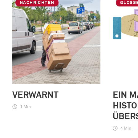
NACHRICHTEN
GLOSS
VERWARNT
EIN M
HIST
1 Min
ÜBER
4 Min