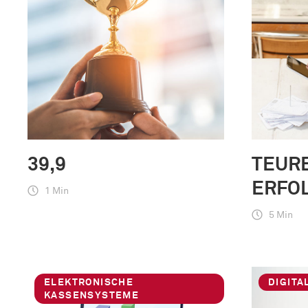
39,9
TEUR
ERFO
1 Min
5 Min
ELEKTRONISCHE
DIGITA
KASSENSYSTEME