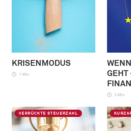
KRISENMODUS
WENN
GEHT 
1 Min
FINA
3 Min
VERRÜCKTE STEUERZAHL
KURZA