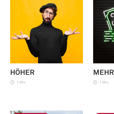
HÖHER
MEHR
1 Min
1 Min