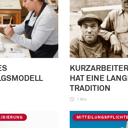
ES
KURZARBEITE
LGSMODELL
HAT EINE LANG
TRADITION
1 Min
LISIERUNG
MITTEILUNGSPFLICHT