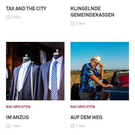
TAX AND THE CITY
KLINGELNDE
GEMEINDEKASSEN
2 Min
3 Min
NACHRICHTEN
NACHRICHTEN
IM ANZUG
AUF DEM WEG
1 Min
1 Min