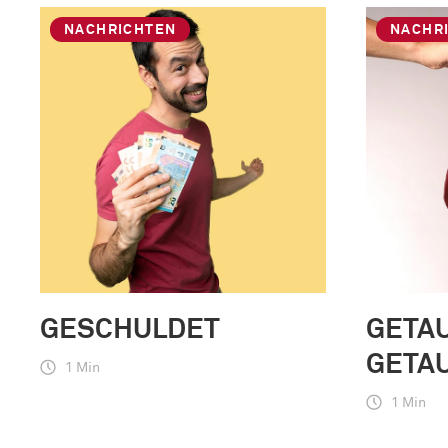
NACHRICHTEN
NACHR
GESCHULDET
GETAU
GETA
1 Min
1 Min