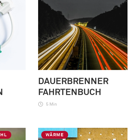
DAUERBRENNER
N
FAHRTENBUCH
5 Min
AHL
WÄRME