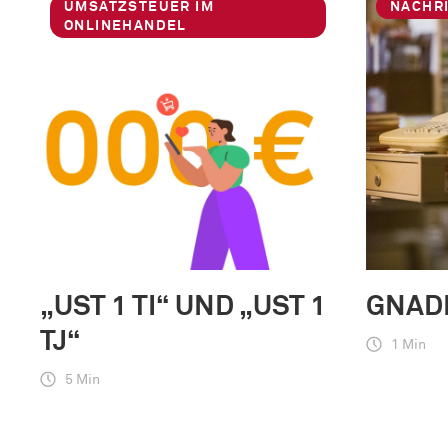
UMSATZSTEUER IM
NACHR
ONLINEHANDEL
„UST 1 TI“ UND „UST 1
GNAD
TJ“
1 Min
5 Min