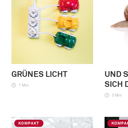
GRÜNES LICHT
UND S
SICH 
1 Min
3 Min
KOMPAKT
KOMPA