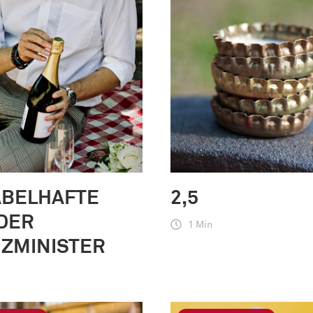
ABELHAFTE
2,5
DER
1 Min
NZMINISTER