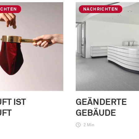
ICHTEN
NACHRICHTEN
FT IST
GEÄNDERTE
UFT
GEBÄUDE
2 Min