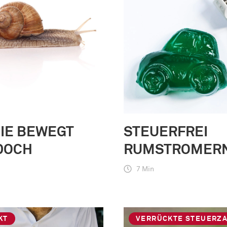
IE BEWEGT
STEUERFREI
DOCH
RUMSTROMER
7 Min
KT
VERRÜCKTE STEUERZ