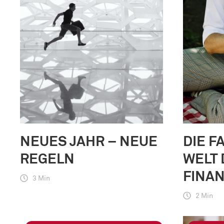
NEUES JAHR – NEUE
DIE F
REGELN
WELT 
FINA
3 Min
2 Min