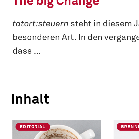
The big Change
tatort:steuern
steht in diesem J
besonderen Art. In den vergange
dass …
Inhalt
EDITORIAL
BRENN