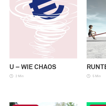
U – WIE CHAOS
RUNT
2 Min
5 Min