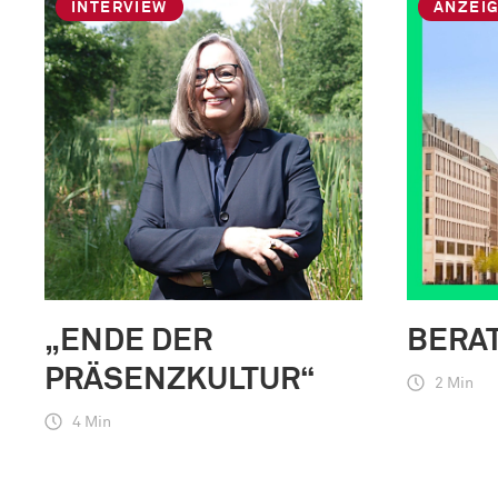
INTERVIEW
ANZEI
„ENDE DER
BERA
PRÄSENZKULTUR“
2 Min
4 Min