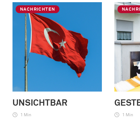
NACHRICHTEN
NACHR
UNSICHTBAR
GEST
1 Min
1 Min