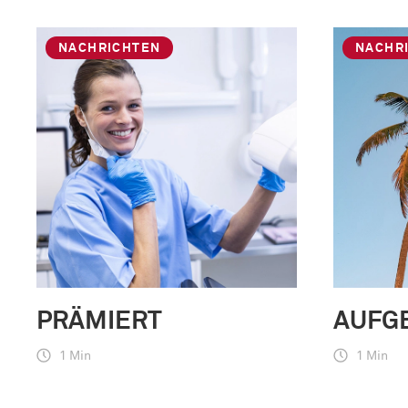
NACHRICHTEN
NACHR
PRÄMIERT
AUFG
1 Min
1 Min