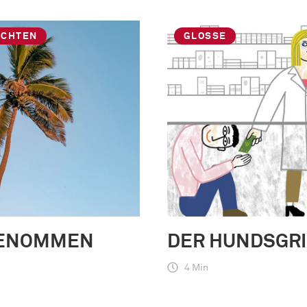
ICHTEN
GLOSSE
ENOMMEN
DER HUNDSGRI
4 Min