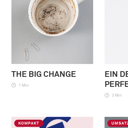
THE BIG CHANGE
EIN D
PERF
1 Min
3 Min
KOMPAKT
UMSAT