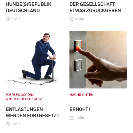
HUNDE(S)REPUBLIK
DER GESELLSCHAFT
DEUTSCHLAND
ETWAS ZURÜCKGEBEN
3 Min
5 Min
VIERTES CORONA-
NACHRICHTEN
STEUERHILFEGESETZ
ENTLASTUNGEN
ERHÖHT I
WERDEN FORTGESETZT
1 Min
3 Min